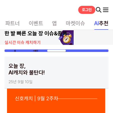
파트너
이벤트
앱
마켓이슈
AI
추천
한 발 빠른 오늘 장 이슈&종목
실시간 이슈 캐치하기
홈
이벤트
게시글
오늘 장,
AI캐치와 불탄다!
25년 9월 10일