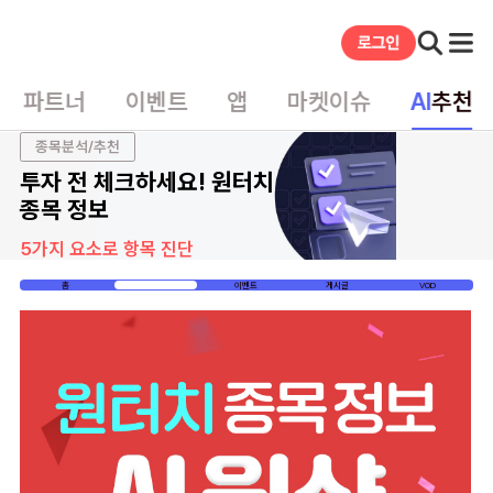
파트너
이벤트
앱
마켓이슈
AI
추천
종목분석/추천
투자 전 체크하세요! 원터치
종목 정보
5가지 요소로 항목 진단
홈
가입안내
이벤트
게시글
VOD