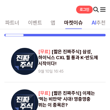
파트너
이벤트
앱
마켓이슈
AI
추천
게시글
[짧은 진짜주식] 삼성,
하이닉스 CXL 퀄 통과 K-반도체
시작이다!
9월 10일 16:45
[짧은 진짜주식] 이제는
'먹는 비만약' 시대! 껑충껑충
뛰는 이 종목은?