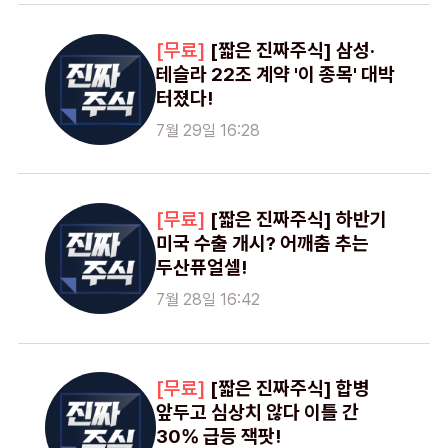
[짧은 진짜주식] 삼성·
테슬라 22조 계약 '이 종목' 대박
터졌다!
7월 29일 16:28
[짧은 진짜주식] 하반기
미국 수출 개시? 어깨춤 추는
두산퓨얼셀!
7월 28일 16:42
[짧은 진짜주식] 합병
앞두고 심상치 않다 이틀 간
30% 급등 잭팟!