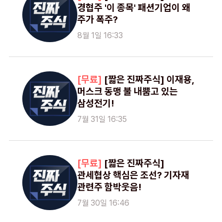
경협주 '이 종목' 패션기업이 왜
주가 폭주?
8월 1일 16:33
[짧은 진짜주식] 이재용,
머스크 동맹 불 내뿜고 있는
삼성전기!
7월 31일 16:35
[짧은 진짜주식]
관세협상 핵심은 조선? 기자재
관련주 함박웃음!
7월 30일 16:46