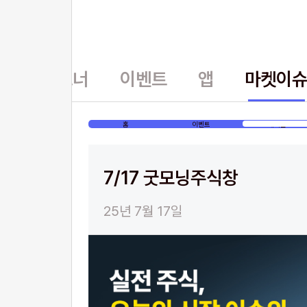
홈
파트너
이벤트
앱
마켓이
홈
이벤트
게시글
7/17 굿모닝주식창
25년 7월 17일