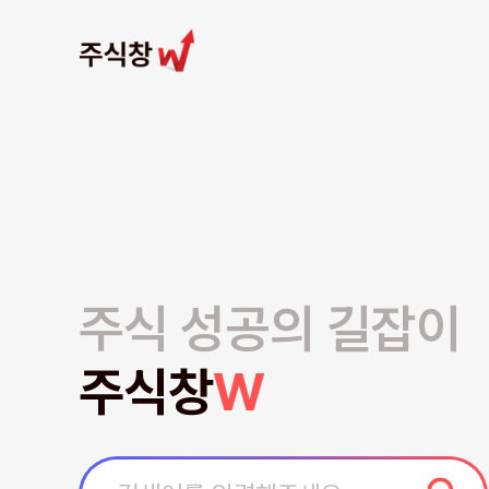
주식 성공의 길잡이
주식창
W