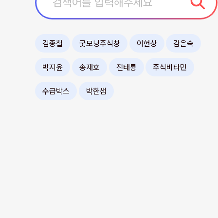
김종철
굿모닝주식창
이헌상
감은숙
박지윤
송재호
전태룡
주식비타민
수급박스
박한샘