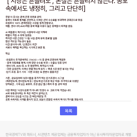
[ 시장은 흔들려도 , 본질은 흔들리지 않는다. 공포
속에서도 냉정히, 그리고 단단히]
주말 미 증시는 관세 전쟁 우려로 급락.
중국이 희토류 통제를 선언하고, 미국은 선박 수수료를 부과하며 강대강으로 맞섬.
트럼프의 100% 관세언급은 시장을 얼게 만들었고,
애플, 엔비디아,AMD처럼 중국 매출 비중이 높은 종목들이 타격을 받음.
AI 버블론이 제기되는 시점에서 나온 악재라
매물이 커질 수 밖에 없었음.
하지만 이번 긴장은 "11월 10일 관세 유예 종료"를 앞둔
협상 카드일 가능성이 높음.
이건 끝이아니라, "신경전의 구간"
서로의 체력을 확인하는 시기라고 보면 됨.
핵심
-트럼프의 추가관세카드 (TACO) > 미 중 관세 전쟁우려 재점화
- 중국 희토류를 통제, 미국 항만 수수료 부과 > 수출입 업종 압박
-엔비디아, AMD 등 AI 주 동반하락, 투자심리 위축
- 다만 삼성전자, 외국인 현물 매수세 유지 > 국내 시장 완전 붕괴는 아님
-단기 조정, 중기 기회 - 이번 조정은 또 한번의 줍줍구간
기존 , 금요일부터 윗꼬리들을 종가가 먹는 단기조정의 시그널
(제주반도체, 한미반도체 등 ) 반도체 단기조정 예상 적중! 추가적으로 쉬었던
양자보안 , 기세 있는 로봇주, 조정 끝난 헬스케어 주 들 공략 예정
이번 하락은 "시장의공포"가 아니라 "조정의 수 고르기"에 가깝습니다.
AI와 유동성이라는 두 축은 여전히 살아있고,
결국 다시 상승을 이끄는 건 '버틴사람'일 것.
공포 속에서도 시야를 좁히지 않고, 오늘의 흔들림 속에서 복리의 자리를 찾읍시다.
목록
한국경제TV와 파트너, AI콘텐츠 제공업체는 금융투자업자가 아닌 유사투자자문업자로 개별