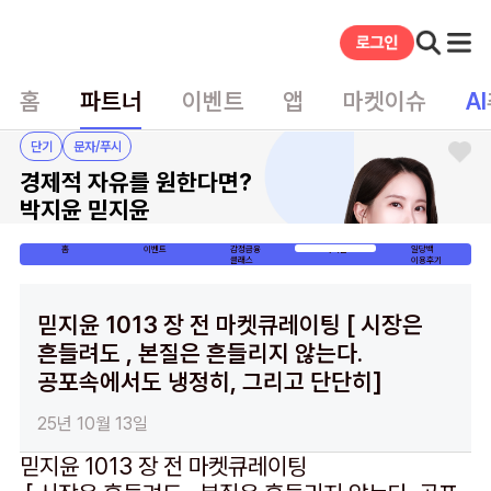
홈
파트너
이벤트
앱
마켓이슈
AI
단기
문자/푸시
경제적 자유를 원한다면?
박지윤 믿지윤
홈
이벤트
감정금융
게시글
일당백
클래스
이용후기
믿지윤 1013 장 전 마켓큐레이팅 [ 시장은
흔들려도 , 본질은 흔들리지 않는다.
공포속에서도 냉정히, 그리고 단단히]
25년 10월 13일
믿지윤 1013 장 전 마켓큐레이팅