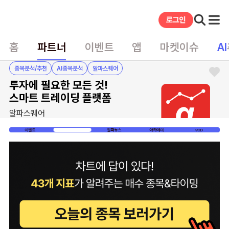
홈
파트너
이벤트
앱
마켓이슈
AI
종목분석/추천
AI종목분석
알파스퀘어
투자에 필요한 모든 것!
스마트 트레이딩 플랫폼
알파스퀘어
이벤트
매매신호
알파뉴스
아카데미
VOD