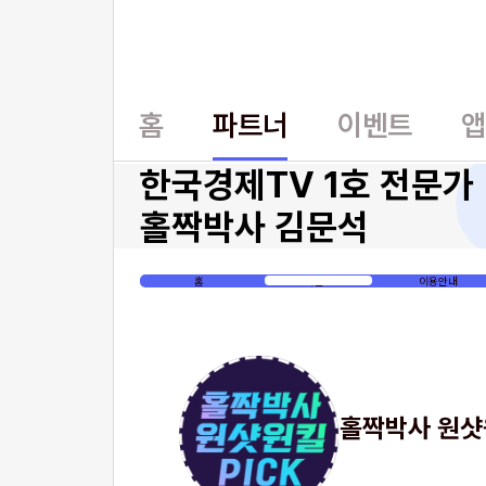
홈
파트너
이벤트
한국경제TV 1호 전문가
홀짝박사 김문석
홈
이벤트
이용안내
홀짝박사 원샷