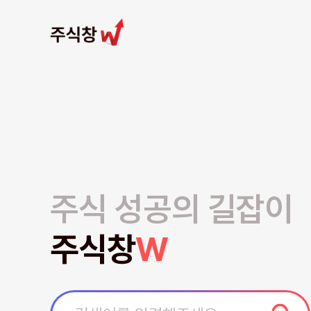
주식 성공의 길잡이
주식창
W