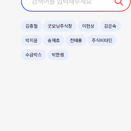
김종철
굿모닝주식창
이헌상
감은숙
박지윤
송재호
전태룡
주식비타민
수급박스
박한샘