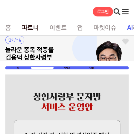
홈
파트너
이벤트
앱
마켓이슈
AI
단기/스윙
놀라운 종목 적중률
김용덕 상한사령부
홈
가입안내
게시글
VOD